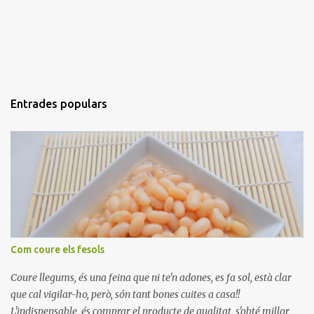
Entrades populars
Com coure els fesols
Coure llegums, és una feina que ni te'n adones, es fa sol, està clar
que cal vigilar-ho, però, són tant bones cuites a casa!!
L'indispensable, és comprar el producte de qualitat, s'obté millor