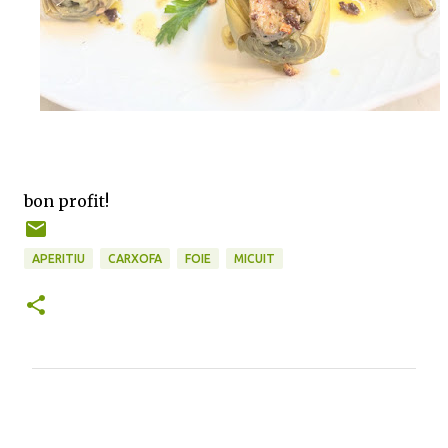
bon profit!
APERITIU
CARXOFA
FOIE
MICUIT
C
o