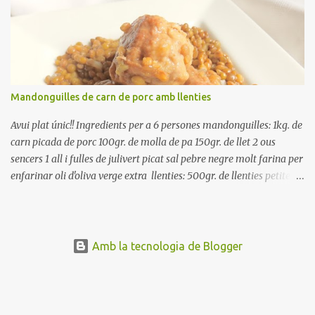
rodanxes. Una hora abans de portar a la taula, poseu els cigrons,
ben escorreguts, en un bol, amb la resta d'ingredients: les tomates,
el pebrot, la ceba, (escorreguda), les olives i la tonyina esmicolada.
Amaniu amb sal i oli... bon profit!!
Mandonguilles de carn de porc amb llenties
Avui plat únic!! Ingredients per a 6 persones mandonguilles: 1kg. de
carn picada de porc 100gr. de molla de pa 150gr. de llet 2 ous
sencers 1 all i fulles de julivert picat sal pebre negre molt farina per
enfarinar oli d'oliva verge extra llenties: 500gr. de llenties petites
(pardina) 2 cebes grosses 3 grans d'all 1/2 porro 150cc. de vi blanc
sec brou de verdures o bé aigua Preparació A les llenties pardina,
no els fa falta estar en remull; jo mai les hi poso, la cocció pot durar
entre 40 i 50 minuts. Poseu la carn picada en un bol i barregeu-la
Amb la tecnologia de Blogger
amb la molla estovada en la llet, amb l'all i julivert picats i els ous.
Salpebreu i amasseu be, fins que la carn quedi ben lligada. Deixeu
reposar 4 o 5 hores, en un bol tapat, a la nevera. Feu les
mandonguilles, enfarineu-les... i fregiu amb abundant oli calent,