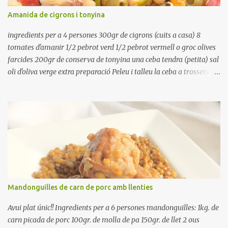
refredar en la mateixa olla. El caldo de coure els fesols, es pot
Amanida de cigrons i tonyina
utilitzar per una crema o sopa. Ingredientes judias -agua -sal
Preparación Ponga las judías a r...
ingredients per a 4 persones 300gr de cigrons (cuits a casa) 8
tomates d'amanir 1/2 pebrot verd 1/2 pebrot vermell o groc olives
farcides 200gr de conserva de tonyina una ceba tendra (petita) sal
oli d'oliva verge extra preparació Peleu i talleu la ceba a trossets i
poseu-la, en un bol, coberta d'aigua freda. Tapeu amb paper film i
reserveu a la nevera. Renteu els pebrots i talleu-los a trossets.
Renteu les tomates i talleu-les a octaus. Talleu les olives a
rodanxes. Una hora abans de portar a la taula, poseu els cigrons,
ben escorreguts, en un bol, amb la resta d'ingredients: les tomates,
el pebrot, la ceba, (escorreguda), les olives i la tonyina esmicolada.
Amaniu amb sal i oli... bon profit!!
Mandonguilles de carn de porc amb llenties
Avui plat únic!! Ingredients per a 6 persones mandonguilles: 1kg. de
carn picada de porc 100gr. de molla de pa 150gr. de llet 2 ous