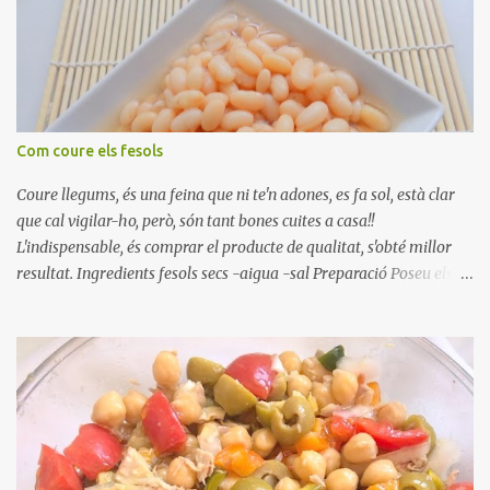
Com coure els fesols
Coure llegums, és una feina que ni te'n adones, es fa sol, està clar
que cal vigilar-ho, però, són tant bones cuites a casa!!
L'indispensable, és comprar el producte de qualitat, s'obté millor
resultat. Ingredients fesols secs -aigua -sal Preparació Poseu els
fesols a remullar en abundant aigua amb sal, durant 24 hores.
Passades les 24 hores, poseu-les en una olla amb aigua freda,
quan arrenca el bull, canvieu l'aigua bullint, per aigua freda,
repetiu dues o tres vegades, abaixeu el foc i atureu la ebullició, dues
o tres vegades afegint aigua freda, han de coure a foc baix, quasi
be, sense bullir i sempre sempre, amb l'olla tapada, entre 1 hora i 1
hora i mitja. Saleu 10 minuts abans de retirar del foc. Heu de veure
vosaltres el moment en que ja estan cuites. Anotacions Deixeu