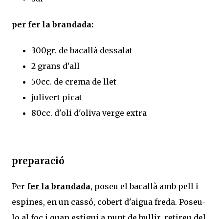
per fer la brandada:
300gr. de bacallà dessalat
2 grans d'all
50cc. de crema de llet
julivert picat
80cc. d'oli d'oliva verge extra
preparació
Per
fer la brandada
, poseu el bacallà amb pell i
espines, en un cassó, cobert d'aigua freda. Poseu-
lo al foc i quan estigui a punt de bullir, retireu del