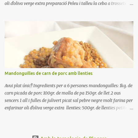
oli d'oliva verge extra preparació Peleu i talleu la ceba a trossets i
poseu-la, en un bol, coberta d'aigua freda. Tapeu amb paper film i
reserveu a la nevera. Renteu els pebrots i talleu-los a trossets.
Renteu les tomates i talleu-les a octaus. Talleu les olives a
rodanxes. Una hora abans de portar a la taula, poseu els cigrons,
ben escorreguts, en un bol, amb la resta d'ingredients: les tomates,
el pebrot, la ceba, (escorreguda), les olives i la tonyina esmicolada.
Amaniu amb sal i oli... bon profit!!
Mandonguilles de carn de porc amb llenties
Avui plat únic!! Ingredients per a 6 persones mandonguilles: 1kg. de
carn picada de porc 100gr. de molla de pa 150gr. de llet 2 ous
sencers 1 all i fulles de julivert picat sal pebre negre molt farina per
enfarinar oli d'oliva verge extra llenties: 500gr. de llenties petites
(pardina) 2 cebes grosses 3 grans d'all 1/2 porro 150cc. de vi blanc
sec brou de verdures o bé aigua Preparació A les llenties pardina,
no els fa falta estar en remull; jo mai les hi poso, la cocció pot durar
entre 40 i 50 minuts. Poseu la carn picada en un bol i barregeu-la