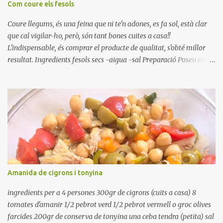
Com coure els fesols
Coure llegums, és una feina que ni te'n adones, es fa sol, està clar
que cal vigilar-ho, però, són tant bones cuites a casa!!
L'indispensable, és comprar el producte de qualitat, s'obté millor
resultat. Ingredients fesols secs -aigua -sal Preparació Poseu els
fesols a remullar en abundant aigua amb sal, durant 24 hores.
Passades les 24 hores, poseu-les en una olla amb aigua freda,
quan arrenca el bull, canvieu l'aigua bullint, per aigua freda,
repetiu dues o tres vegades, abaixeu el foc i atureu la ebullició, dues
o tres vegades afegint aigua freda, han de coure a foc baix, quasi
be, sense bullir i sempre sempre, amb l'olla tapada, entre 1 hora i 1
hora i mitja. Saleu 10 minuts abans de retirar del foc. Heu de veure
vosaltres el moment en que ja estan cuites. Anotacions Deixeu
refredar en la mateixa olla. El caldo de coure els fesols, es pot
Amanida de cigrons i tonyina
utilitzar per una crema o sopa. Ingredientes judias -agua -sal
Preparación Ponga las judías a r...
ingredients per a 4 persones 300gr de cigrons (cuits a casa) 8
tomates d'amanir 1/2 pebrot verd 1/2 pebrot vermell o groc olives
farcides 200gr de conserva de tonyina una ceba tendra (petita) sal