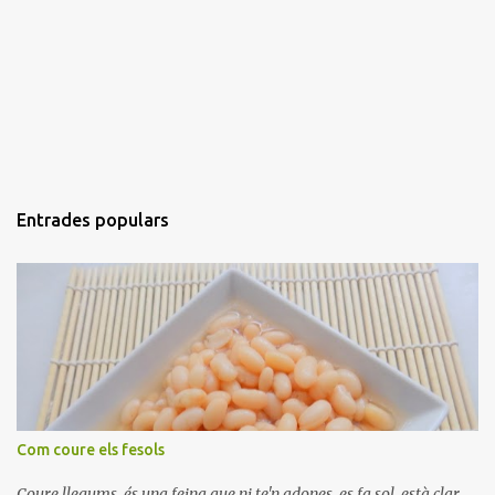
Entrades populars
Com coure els fesols
Coure llegums, és una feina que ni te'n adones, es fa sol, està clar