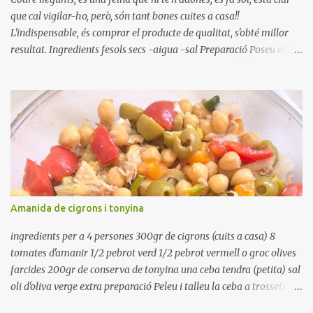
que cal vigilar-ho, però, són tant bones cuites a casa!!
L'indispensable, és comprar el producte de qualitat, s'obté millor
resultat. Ingredients fesols secs -aigua -sal Preparació Poseu els
fesols a remullar en abundant aigua amb sal, durant 24 hores.
Passades les 24 hores, poseu-les en una olla amb aigua freda,
quan arrenca el bull, canvieu l'aigua bullint, per aigua freda,
repetiu dues o tres vegades, abaixeu el foc i atureu la ebullició, dues
o tres vegades afegint aigua freda, han de coure a foc baix, quasi
be, sense bullir i sempre sempre, amb l'olla tapada, entre 1 hora i 1
hora i mitja. Saleu 10 minuts abans de retirar del foc. Heu de veure
vosaltres el moment en que ja estan cuites. Anotacions Deixeu
refredar en la mateixa olla. El caldo de coure els fesols, es pot
Amanida de cigrons i tonyina
utilitzar per una crema o sopa. Ingredientes judias -agua -sal
Preparación Ponga las judías a r...
ingredients per a 4 persones 300gr de cigrons (cuits a casa) 8
tomates d'amanir 1/2 pebrot verd 1/2 pebrot vermell o groc olives
farcides 200gr de conserva de tonyina una ceba tendra (petita) sal
oli d'oliva verge extra preparació Peleu i talleu la ceba a trossets i
poseu-la, en un bol, coberta d'aigua freda. Tapeu amb paper film i