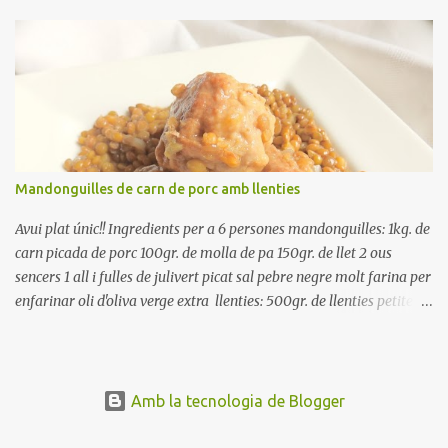
reserveu a la nevera. Renteu els pebrots i talleu-los a trossets.
Renteu les tomates i talleu-les a octaus. Talleu les olives a
rodanxes. Una hora abans de portar a la taula, poseu els cigrons,
ben escorreguts, en un bol, amb la resta d'ingredients: les tomates,
el pebrot, la ceba, (escorreguda), les olives i la tonyina esmicolada.
Amaniu amb sal i oli... bon profit!!
Mandonguilles de carn de porc amb llenties
Avui plat únic!! Ingredients per a 6 persones mandonguilles: 1kg. de
carn picada de porc 100gr. de molla de pa 150gr. de llet 2 ous
sencers 1 all i fulles de julivert picat sal pebre negre molt farina per
enfarinar oli d'oliva verge extra llenties: 500gr. de llenties petites
(pardina) 2 cebes grosses 3 grans d'all 1/2 porro 150cc. de vi blanc
sec brou de verdures o bé aigua Preparació A les llenties pardina,
no els fa falta estar en remull; jo mai les hi poso, la cocció pot durar
entre 40 i 50 minuts. Poseu la carn picada en un bol i barregeu-la
Amb la tecnologia de Blogger
amb la molla estovada en la llet, amb l'all i julivert picats i els ous.
Salpebreu i amasseu be, fins que la carn quedi ben lligada. Deixeu