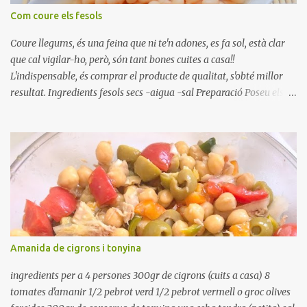
Com coure els fesols
Coure llegums, és una feina que ni te'n adones, es fa sol, està clar
que cal vigilar-ho, però, són tant bones cuites a casa!!
L'indispensable, és comprar el producte de qualitat, s'obté millor
resultat. Ingredients fesols secs -aigua -sal Preparació Poseu els
fesols a remullar en abundant aigua amb sal, durant 24 hores.
Passades les 24 hores, poseu-les en una olla amb aigua freda,
quan arrenca el bull, canvieu l'aigua bullint, per aigua freda,
repetiu dues o tres vegades, abaixeu el foc i atureu la ebullició, dues
o tres vegades afegint aigua freda, han de coure a foc baix, quasi
be, sense bullir i sempre sempre, amb l'olla tapada, entre 1 hora i 1
hora i mitja. Saleu 10 minuts abans de retirar del foc. Heu de veure
vosaltres el moment en que ja estan cuites. Anotacions Deixeu
refredar en la mateixa olla. El caldo de coure els fesols, es pot
Amanida de cigrons i tonyina
utilitzar per una crema o sopa. Ingredientes judias -agua -sal
Preparación Ponga las judías a r...
ingredients per a 4 persones 300gr de cigrons (cuits a casa) 8
tomates d'amanir 1/2 pebrot verd 1/2 pebrot vermell o groc olives