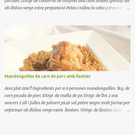
farcides 200gr de conserva de tonyina una ceba tendra (petita) sal
oli d'oliva verge extra preparació Peleu i talleu la ceba a trossets i
poseu-la, en un bol, coberta d'aigua freda. Tapeu amb paper film i
reserveu a la nevera. Renteu els pebrots i talleu-los a trossets.
Renteu les tomates i talleu-les a octaus. Talleu les olives a
rodanxes. Una hora abans de portar a la taula, poseu els cigrons,
ben escorreguts, en un bol, amb la resta d'ingredients: les tomates,
el pebrot, la ceba, (escorreguda), les olives i la tonyina esmicolada.
Amaniu amb sal i oli... bon profit!!
Mandonguilles de carn de porc amb llenties
Avui plat únic!! Ingredients per a 6 persones mandonguilles: 1kg. de
carn picada de porc 100gr. de molla de pa 150gr. de llet 2 ous
sencers 1 all i fulles de julivert picat sal pebre negre molt farina per
enfarinar oli d'oliva verge extra llenties: 500gr. de llenties petites
(pardina) 2 cebes grosses 3 grans d'all 1/2 porro 150cc. de vi blanc
sec brou de verdures o bé aigua Preparació A les llenties pardina,
no els fa falta estar en remull; jo mai les hi poso, la cocció pot durar