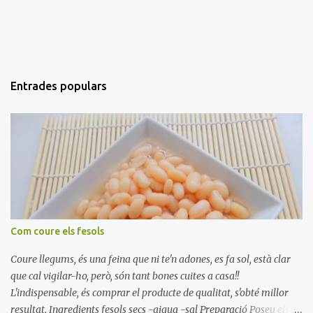
Entrades populars
Com coure els fesols
Coure llegums, és una feina que ni te'n adones, es fa sol, està clar
que cal vigilar-ho, però, són tant bones cuites a casa!!
L'indispensable, és comprar el producte de qualitat, s'obté millor
resultat. Ingredients fesols secs -aigua -sal Preparació Poseu els