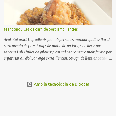
ben escorreguts, en un bol, amb la resta d'ingredients: les tomates,
el pebrot, la ceba, (escorreguda), les olives i la tonyina esmicolada.
Amaniu amb sal i oli... bon profit!!
Mandonguilles de carn de porc amb llenties
Avui plat únic!! Ingredients per a 6 persones mandonguilles: 1kg. de
carn picada de porc 100gr. de molla de pa 150gr. de llet 2 ous
sencers 1 all i fulles de julivert picat sal pebre negre molt farina per
enfarinar oli d'oliva verge extra llenties: 500gr. de llenties petites
(pardina) 2 cebes grosses 3 grans d'all 1/2 porro 150cc. de vi blanc
sec brou de verdures o bé aigua Preparació A les llenties pardina,
no els fa falta estar en remull; jo mai les hi poso, la cocció pot durar
entre 40 i 50 minuts. Poseu la carn picada en un bol i barregeu-la
Amb la tecnologia de Blogger
amb la molla estovada en la llet, amb l'all i julivert picats i els ous.
Salpebreu i amasseu be, fins que la carn quedi ben lligada. Deixeu
reposar 4 o 5 hores, en un bol tapat, a la nevera. Feu les
mandonguilles, enfarineu-les... i fregiu amb abundant oli calent,
deixant-les ben daurades. Un cop fregides, poseu-les damunt de