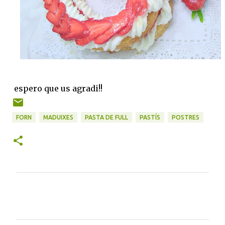
espero que us agradi!!
FORN
MADUIXES
PASTA DE FULL
PASTÍS
POSTRES
C
o
m