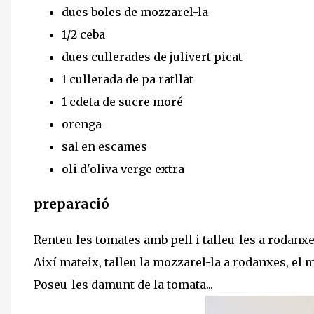
dues boles de mozzarel-la
1/2 ceba
dues cullerades de julivert picat
1 cullerada de pa ratllat
1 cdeta de sucre moré
orenga
sal en escames
oli d'oliva verge extra
preparació
Renteu les tomates amb pell i talleu-les a rodanx
Així mateix, talleu la mozzarel-la a rodanxes, el 
Poseu-les damunt de la tomata...