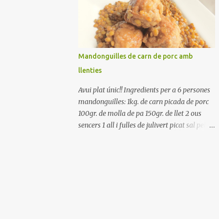
Renteu els pebrots i talleu-los a trossets.
Renteu les tomates i talleu-les a octaus.
Talleu les olives a rodanxes. Una hora abans
de portar a la taula, poseu els cigrons, ben
escorreguts, en un bol, amb la resta
Mandonguilles de carn de porc amb
d'ingredients: les tomates, el pebrot, la ceba,
llenties
(escorreguda), les olives i la tonyina
esmicolada. Amaniu amb sal i oli... bon
Avui plat únic!! Ingredients per a 6 persones
profit!!
mandonguilles: 1kg. de carn picada de porc
100gr. de molla de pa 150gr. de llet 2 ous
sencers 1 all i fulles de julivert picat sal pebre
negre molt farina per enfarinar oli d'oliva
verge extra llenties: 500gr. de llenties petites
(pardina) 2 cebes grosses 3 grans d'all 1/2
porro 150cc. de vi blanc sec brou de verdures
o bé aigua Preparació A les llenties pardina,
no els fa falta estar en remull; jo mai les hi
poso, la cocció pot durar entre 40 i 50