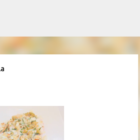
Salta al contingut principal
la