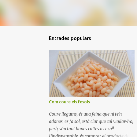
Entrades populars
Com coure els fesols
Coure llegums, és una feina que ni te'n
adones, es fa sol, està clar que cal vigilar-ho,
però, són tant bones cuites a casa!!
L'indispensable, és comprar el producte de