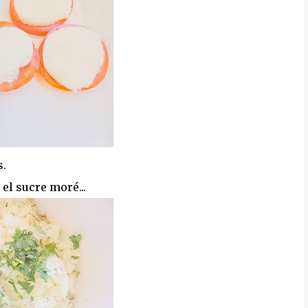
s.
 el sucre moré...