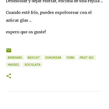
Desmoldar y dejar enfriar, encima de una rejilla ...
Cuando esté frío, puedes espolvorear con el
azúcar glas ...
espero que os guste!
BERENARS
BESCUIT
ESMORZAR
FORN
FRUIT SEC
MASSES
XOCOLATA
C
o