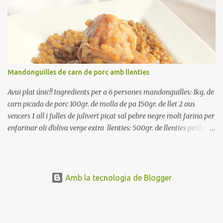
rodanxes. Una hora abans de portar a la taula, poseu els cigrons,
ben escorreguts, en un bol, amb la resta d'ingredients: les tomates,
el pebrot, la ceba, (escorreguda), les olives i la tonyina esmicolada.
Amaniu amb sal i oli... bon profit!!
Mandonguilles de carn de porc amb llenties
Avui plat únic!! Ingredients per a 6 persones mandonguilles: 1kg. de
carn picada de porc 100gr. de molla de pa 150gr. de llet 2 ous
sencers 1 all i fulles de julivert picat sal pebre negre molt farina per
enfarinar oli d'oliva verge extra llenties: 500gr. de llenties petites
(pardina) 2 cebes grosses 3 grans d'all 1/2 porro 150cc. de vi blanc
sec brou de verdures o bé aigua Preparació A les llenties pardina,
no els fa falta estar en remull; jo mai les hi poso, la cocció pot durar
entre 40 i 50 minuts. Poseu la carn picada en un bol i barregeu-la
Amb la tecnologia de Blogger
amb la molla estovada en la llet, amb l'all i julivert picats i els ous.
Salpebreu i amasseu be, fins que la carn quedi ben lligada. Deixeu
reposar 4 o 5 hores, en un bol tapat, a la nevera. Feu les