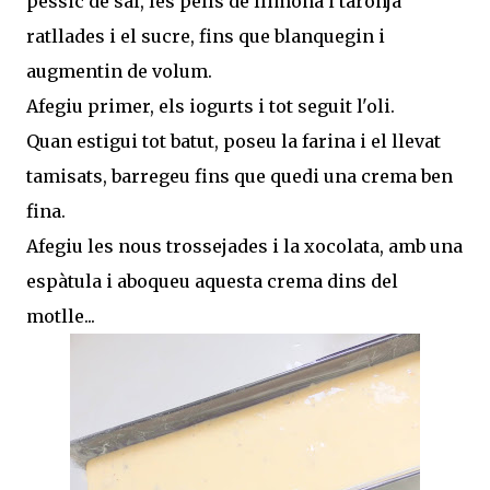
pessic de sal, les pells de llimona i taronja
ratllades i el sucre, fins que blanquegin i
augmentin de volum.
Afegiu primer, els iogurts i tot seguit l'oli.
Quan estigui tot batut, poseu la farina i el llevat
tamisats, barregeu fins que quedi una crema ben
fina.
Afegiu les nous trossejades i la xocolata, amb una
espàtula i aboqueu aquesta crema dins del
motlle...