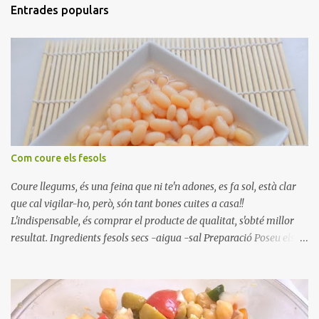
Entrades populars
Com coure els fesols
Coure llegums, és una feina que ni te'n adones, es fa sol, està clar
que cal vigilar-ho, però, són tant bones cuites a casa!!
L'indispensable, és comprar el producte de qualitat, s'obté millor
resultat. Ingredients fesols secs -aigua -sal Preparació Poseu els
fesols a remullar en abundant aigua amb sal, durant 24 hores.
Passades les 24 hores, poseu-les en una olla amb aigua freda,
quan arrenca el bull, canvieu l'aigua bullint, per aigua freda,
repetiu dues o tres vegades, abaixeu el foc i atureu la ebullició, dues