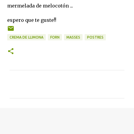
mermelada de melocotón ...
espero que te guste!!
CREMA DE LLIMONA
FORN
MASSES
POSTRES
C
o
m
e
n
t
a