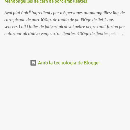
Mandonguilles de carn de porc amb llenties
Avui plat únic!! Ingredients per a 6 persones mandonguilles: 1kg. de
carn picada de porc 100gr. de molla de pa 150gr. de llet 2 ous
sencers 1 all i fulles de julivert picat sal pebre negre molt farina per
enfarinar oli d'oliva verge extra llenties: 500gr. de llenties petites
(pardina) 2 cebes grosses 3 grans d'all 1/2 porro 150cc. de vi blanc
sec brou de verdures o bé aigua Preparació A les llenties pardina,
no els fa falta estar en remull; jo mai les hi poso, la cocció pot durar
entre 40 i 50 minuts. Poseu la carn picada en un bol i barregeu-la
Amb la tecnologia de Blogger
amb la molla estovada en la llet, amb l'all i julivert picats i els ous.
Salpebreu i amasseu be, fins que la carn quedi ben lligada. Deixeu
reposar 4 o 5 hores, en un bol tapat, a la nevera. Feu les
mandonguilles, enfarineu-les... i fregiu amb abundant oli calent,
deixant-les ben daurades. Un cop fregides, poseu-les damunt de
paper de cuina, per absorbir l'excés d'oli... En...