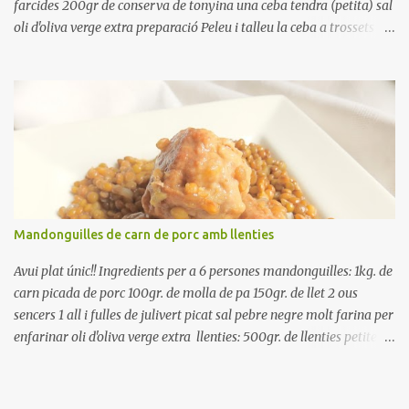
farcides 200gr de conserva de tonyina una ceba tendra (petita) sal
oli d'oliva verge extra preparació Peleu i talleu la ceba a trossets i
poseu-la, en un bol, coberta d'aigua freda. Tapeu amb paper film i
reserveu a la nevera. Renteu els pebrots i talleu-los a trossets.
Renteu les tomates i talleu-les a octaus. Talleu les olives a
rodanxes. Una hora abans de portar a la taula, poseu els cigrons,
ben escorreguts, en un bol, amb la resta d'ingredients: les tomates,
el pebrot, la ceba, (escorreguda), les olives i la tonyina esmicolada.
Amaniu amb sal i oli... bon profit!!
Mandonguilles de carn de porc amb llenties
Avui plat únic!! Ingredients per a 6 persones mandonguilles: 1kg. de
carn picada de porc 100gr. de molla de pa 150gr. de llet 2 ous
sencers 1 all i fulles de julivert picat sal pebre negre molt farina per
enfarinar oli d'oliva verge extra llenties: 500gr. de llenties petites
(pardina) 2 cebes grosses 3 grans d'all 1/2 porro 150cc. de vi blanc
sec brou de verdures o bé aigua Preparació A les llenties pardina,
no els fa falta estar en remull; jo mai les hi poso, la cocció pot durar