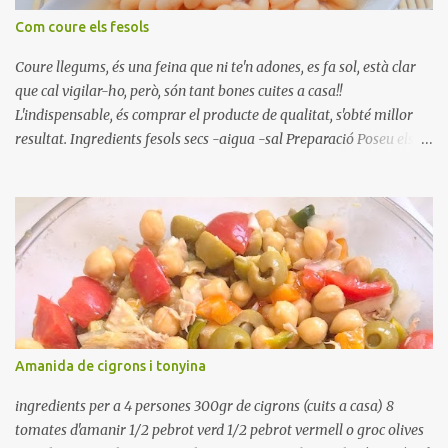
Com coure els fesols
Coure llegums, és una feina que ni te'n adones, es fa sol, està clar
que cal vigilar-ho, però, són tant bones cuites a casa!!
L'indispensable, és comprar el producte de qualitat, s'obté millor
resultat. Ingredients fesols secs -aigua -sal Preparació Poseu els
fesols a remullar en abundant aigua amb sal, durant 24 hores.
Passades les 24 hores, poseu-les en una olla amb aigua freda,
quan arrenca el bull, canvieu l'aigua bullint, per aigua freda,
repetiu dues o tres vegades, abaixeu el foc i atureu la ebullició, dues
o tres vegades afegint aigua freda, han de coure a foc baix, quasi
be, sense bullir i sempre sempre, amb l'olla tapada, entre 1 hora i 1
hora i mitja. Saleu 10 minuts abans de retirar del foc. Heu de veure
vosaltres el moment en que ja estan cuites. Anotacions Deixeu
refredar en la mateixa olla. El caldo de coure els fesols, es pot
Amanida de cigrons i tonyina
utilitzar per una crema o sopa. Ingredientes judias -agua -sal
Preparación Ponga las judías a r...
ingredients per a 4 persones 300gr de cigrons (cuits a casa) 8
tomates d'amanir 1/2 pebrot verd 1/2 pebrot vermell o groc olives