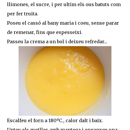
llimones, el sucre, i per ultim els ous batuts com
per fer truita.
Poseu el cassó al bany maria i coeu, sense parar
de remenar, fins que espesseixi.
Passeu la crema a un bol i deixeu refredar...
Escalfeu el forn a 180ºC., calor dalt i baix.
Unteu els motlles amb mantega i enganxeu una