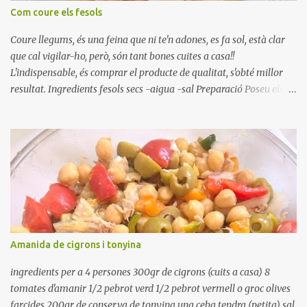
Com coure els fesols
Coure llegums, és una feina que ni te'n adones, es fa sol, està clar
que cal vigilar-ho, però, són tant bones cuites a casa!!
L'indispensable, és comprar el producte de qualitat, s'obté millor
resultat. Ingredients fesols secs -aigua -sal Preparació Poseu els
fesols a remullar en abundant aigua amb sal, durant 24 hores.
Passades les 24 hores, poseu-les en una olla amb aigua freda,
quan arrenca el bull, canvieu l'aigua bullint, per aigua freda,
repetiu dues o tres vegades, abaixeu el foc i atureu la ebullició, dues
o tres vegades afegint aigua freda, han de coure a foc baix, quasi
be, sense bullir i sempre sempre, amb l'olla tapada, entre 1 hora i 1
hora i mitja. Saleu 10 minuts abans de retirar del foc. Heu de veure
vosaltres el moment en que ja estan cuites. Anotacions Deixeu
refredar en la mateixa olla. El caldo de coure els fesols, es pot
Amanida de cigrons i tonyina
utilitzar per una crema o sopa. Ingredientes judias -agua -sal
Preparación Ponga las judías a r...
ingredients per a 4 persones 300gr de cigrons (cuits a casa) 8
tomates d'amanir 1/2 pebrot verd 1/2 pebrot vermell o groc olives
farcides 200gr de conserva de tonyina una ceba tendra (petita) sal