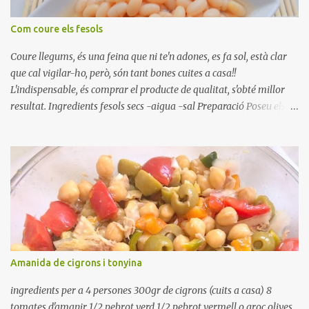
Com coure els fesols
Coure llegums, és una feina que ni te'n adones, es fa sol, està clar
que cal vigilar-ho, però, són tant bones cuites a casa!!
L'indispensable, és comprar el producte de qualitat, s'obté millor
resultat. Ingredients fesols secs -aigua -sal Preparació Poseu els
fesols a remullar en abundant aigua amb sal, durant 24 hores.
Passades les 24 hores, poseu-les en una olla amb aigua freda,
quan arrenca el bull, canvieu l'aigua bullint, per aigua freda,
repetiu dues o tres vegades, abaixeu el foc i atureu la ebullició, dues
o tres vegades afegint aigua freda, han de coure a foc baix, quasi
be, sense bullir i sempre sempre, amb l'olla tapada, entre 1 hora i 1
hora i mitja. Saleu 10 minuts abans de retirar del foc. Heu de veure
vosaltres el moment en que ja estan cuites. Anotacions Deixeu
refredar en la mateixa olla. El caldo de coure els fesols, es pot
Amanida de cigrons i tonyina
utilitzar per una crema o sopa. Ingredientes judias -agua -sal
Preparación Ponga las judías a r...
ingredients per a 4 persones 300gr de cigrons (cuits a casa) 8
tomates d'amanir 1/2 pebrot verd 1/2 pebrot vermell o groc olives