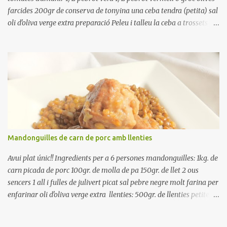
farcides 200gr de conserva de tonyina una ceba tendra (petita) sal
oli d'oliva verge extra preparació Peleu i talleu la ceba a trossets i
poseu-la, en un bol, coberta d'aigua freda. Tapeu amb paper film i
reserveu a la nevera. Renteu els pebrots i talleu-los a trossets.
Renteu les tomates i talleu-les a octaus. Talleu les olives a
rodanxes. Una hora abans de portar a la taula, poseu els cigrons,
ben escorreguts, en un bol, amb la resta d'ingredients: les tomates,
el pebrot, la ceba, (escorreguda), les olives i la tonyina esmicolada.
Amaniu amb sal i oli... bon profit!!
Mandonguilles de carn de porc amb llenties
Avui plat únic!! Ingredients per a 6 persones mandonguilles: 1kg. de
carn picada de porc 100gr. de molla de pa 150gr. de llet 2 ous
sencers 1 all i fulles de julivert picat sal pebre negre molt farina per
enfarinar oli d'oliva verge extra llenties: 500gr. de llenties petites
(pardina) 2 cebes grosses 3 grans d'all 1/2 porro 150cc. de vi blanc
sec brou de verdures o bé aigua Preparació A les llenties pardina,