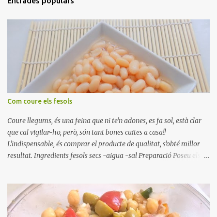
Entrades populars
Com coure els fesols
Coure llegums, és una feina que ni te'n adones, es fa sol, està clar
que cal vigilar-ho, però, són tant bones cuites a casa!!
L'indispensable, és comprar el producte de qualitat, s'obté millor
resultat. Ingredients fesols secs -aigua -sal Preparació Poseu els
fesols a remullar en abundant aigua amb sal, durant 24 hores.
Passades les 24 hores, poseu-les en una olla amb aigua freda,
quan arrenca el bull, canvieu l'aigua bullint, per aigua freda,
repetiu dues o tres vegades, abaixeu el foc i atureu la ebullició, dues
o tres vegades afegint aigua freda, han de coure a foc baix, quasi