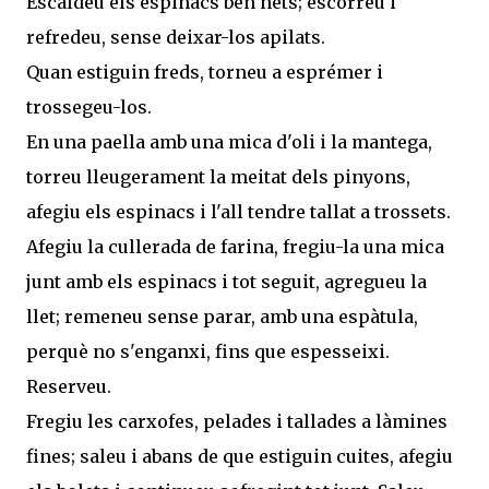
Escaldeu els espinacs ben nets; escorreu i
refredeu, sense deixar-los apilats.
Quan estiguin freds, torneu a esprémer i
trossegeu-los.
En una paella amb una mica d'oli i la mantega,
torreu lleugerament la meitat dels pinyons,
afegiu els espinacs i l'all tendre tallat a trossets.
Afegiu la cullerada de farina, fregiu-la una mica
junt amb els espinacs i tot seguit, agregueu la
llet; remeneu sense parar, amb una espàtula,
perquè no s'enganxi, fins que espesseixi.
Reserveu.
Fregiu les carxofes, pelades i tallades a làmines
fines; saleu i abans de que estiguin cuites, afegiu