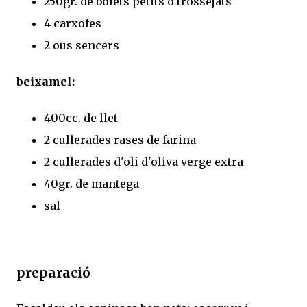
250gr. de bolets petits o trossejats
4 carxofes
2 ous sencers
beixamel:
400cc. de llet
2 cullerades rases de farina
2 cullerades d'oli d'oliva verge extra
40gr. de mantega
sal
preparació