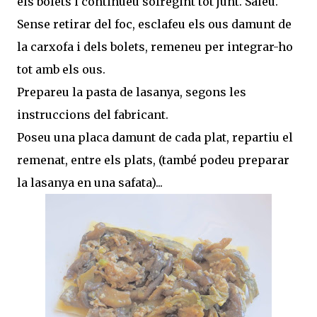
els bolets i continueu sofregint tot junt. Saleu.
Sense retirar del foc, esclafeu els ous damunt de
la carxofa i dels bolets, remeneu per integrar-ho
tot amb els ous.
Prepareu la pasta de lasanya, segons les
instruccions del fabricant.
Poseu una placa damunt de cada plat, repartiu el
remenat, entre els plats, (també podeu preparar
la lasanya en una safata)...