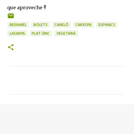
que aproveche !!
BEIXAMEL
BOLETS
CANELÓ
CARXOFA
ESPINACS
LASANYA
PLAT ÚNIC
VEGETARIÀ
C
o
m
e
n
t
a