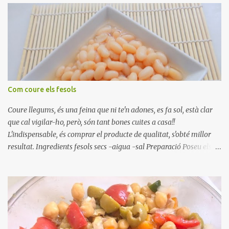
Com coure els fesols
Coure llegums, és una feina que ni te'n adones, es fa sol, està clar
que cal vigilar-ho, però, són tant bones cuites a casa!!
L'indispensable, és comprar el producte de qualitat, s'obté millor
resultat. Ingredients fesols secs -aigua -sal Preparació Poseu els
fesols a remullar en abundant aigua amb sal, durant 24 hores.
Passades les 24 hores, poseu-les en una olla amb aigua freda,
quan arrenca el bull, canvieu l'aigua bullint, per aigua freda,
repetiu dues o tres vegades, abaixeu el foc i atureu la ebullició, dues
o tres vegades afegint aigua freda, han de coure a foc baix, quasi
be, sense bullir i sempre sempre, amb l'olla tapada, entre 1 hora i 1