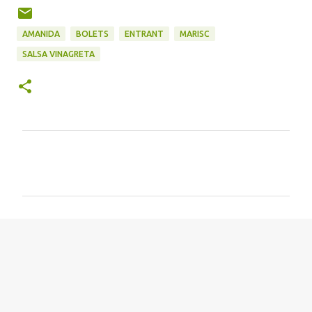
AMANIDA
BOLETS
ENTRANT
MARISC
SALSA VINAGRETA
C
o
m
e
n
t
a
r
i