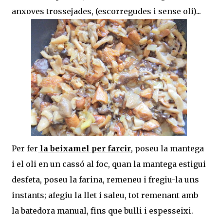
anxoves trossejades, (escorregudes i sense oli)...
Per fer
la beixamel
per farcir
, poseu la mantega
i el oli en un cassó al foc, quan la mantega estigui
desfeta, poseu la farina, remeneu i fregiu-la uns
instants; afegiu la llet i saleu, tot remenant amb
la batedora manual, fins que bulli i espesseixi.