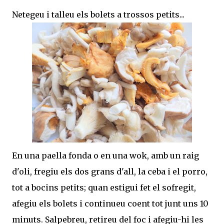
Netegeu i talleu els bolets a trossos petits...
En una paella fonda o en una wok, amb un raig
d'oli, fregiu els dos grans d'all, la ceba i el porro,
tot a bocins petits; quan estigui fet el sofregit,
afegiu els bolets i continueu coent tot junt uns 10
minuts. Salpebreu, retireu del foc i afegiu-hi les