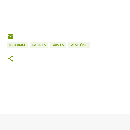
BEIXAMEL
BOLETS
PASTA
PLAT ÚNIC
C
o
m
e
n
t