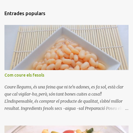
Entrades populars
Com coure els fesols
Coure llegums, és una feina que ni te'n adones, es fa sol, està clar
que cal vigilar-ho, però, són tant bones cuites a casa!!
L'indispensable, és comprar el producte de qualitat, s'obté millor
resultat. Ingredients fesols secs -aigua -sal Preparació Poseu els
fesols a remullar en abundant aigua amb sal, durant 24 hores.
Passades les 24 hores, poseu-les en una olla amb aigua freda,
quan arrenca el bull, canvieu l'aigua bullint, per aigua freda,