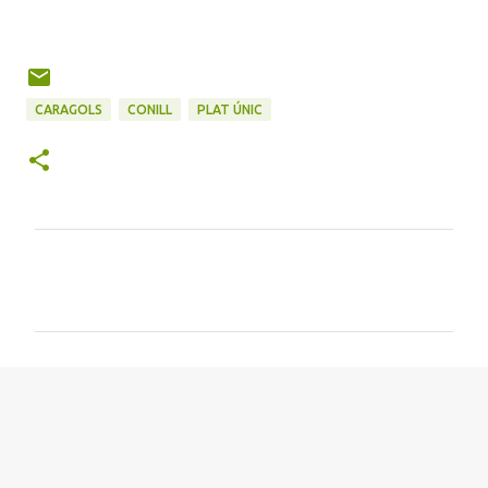
CARAGOLS
CONILL
PLAT ÚNIC
C
o
m
e
n
t
a
r