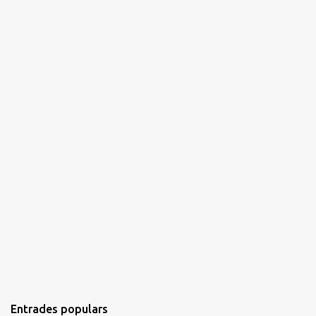
i
s
Entrades populars