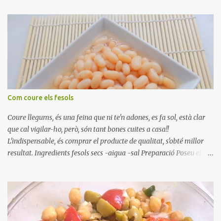
Com coure els fesols
Coure llegums, és una feina que ni te'n adones, es fa sol, està clar
que cal vigilar-ho, però, són tant bones cuites a casa!!
L'indispensable, és comprar el producte de qualitat, s'obté millor
resultat. Ingredients fesols secs -aigua -sal Preparació Poseu els
fesols a remullar en abundant aigua amb sal, durant 24 hores.
Passades les 24 hores, poseu-les en una olla amb aigua freda,
quan arrenca el bull, canvieu l'aigua bullint, per aigua freda,
repetiu dues o tres vegades, abaixeu el foc i atureu la ebullició, dues
o tres vegades afegint aigua freda, han de coure a foc baix, quasi