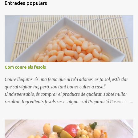
Entrades populars
Com coure els fesols
Coure llegums, és una feina que ni te'n adones, es fa sol, està clar
que cal vigilar-ho, però, són tant bones cuites a casa!!
L'indispensable, és comprar el producte de qualitat, s'obté millor
resultat. Ingredients fesols secs -aigua -sal Preparació Poseu els
fesols a remullar en abundant aigua amb sal, durant 24 hores.
Passades les 24 hores, poseu-les en una olla amb aigua freda,
quan arrenca el bull, canvieu l'aigua bullint, per aigua freda,
repetiu dues o tres vegades, abaixeu el foc i atureu la ebullició, dues