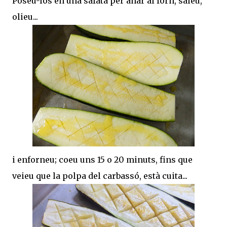
Poseu-los en una safata per anar al forn, saleu,
olieu...
i enforneu; coeu uns 15 o 20 minuts, fins que
veieu que la polpa del carbassó, està cuita...