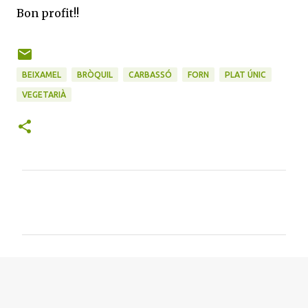
Bon profit!!
BEIXAMEL
BRÒQUIL
CARBASSÓ
FORN
PLAT ÚNIC
VEGETARIÀ
C
o
m
e
n
t
a