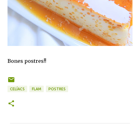
Bones postres!!
CELÍACS
FLAM
POSTRES
C