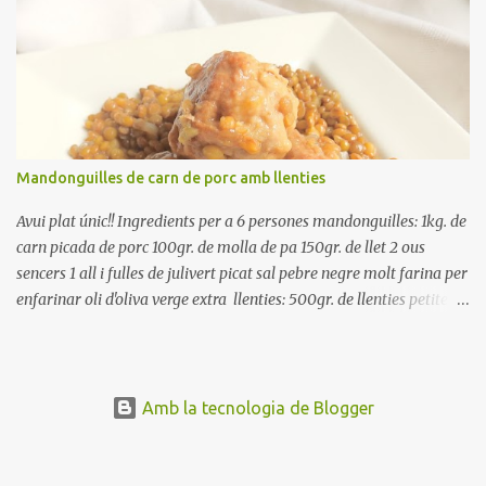
Renteu les tomates i talleu-les a octaus. Talleu les olives a
rodanxes. Una hora abans de portar a la taula, poseu els cigrons,
ben escorreguts, en un bol, amb la resta d'ingredients: les tomates,
el pebrot, la ceba, (escorreguda), les olives i la tonyina esmicolada.
Amaniu amb sal i oli... bon profit!!
Mandonguilles de carn de porc amb llenties
Avui plat únic!! Ingredients per a 6 persones mandonguilles: 1kg. de
carn picada de porc 100gr. de molla de pa 150gr. de llet 2 ous
sencers 1 all i fulles de julivert picat sal pebre negre molt farina per
enfarinar oli d'oliva verge extra llenties: 500gr. de llenties petites
(pardina) 2 cebes grosses 3 grans d'all 1/2 porro 150cc. de vi blanc
sec brou de verdures o bé aigua Preparació A les llenties pardina,
no els fa falta estar en remull; jo mai les hi poso, la cocció pot durar
entre 40 i 50 minuts. Poseu la carn picada en un bol i barregeu-la
Amb la tecnologia de Blogger
amb la molla estovada en la llet, amb l'all i julivert picats i els ous.
Salpebreu i amasseu be, fins que la carn quedi ben lligada. Deixeu
reposar 4 o 5 hores, en un bol tapat, a la nevera. Feu les