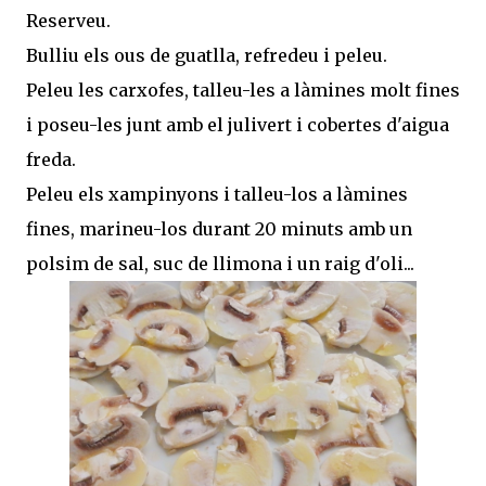
Reserveu.
Bulliu els ous de guatlla, refredeu i peleu.
Peleu les carxofes, talleu-les a làmines molt fines
i poseu-les junt amb el julivert i cobertes d'aigua
freda.
Peleu els xampinyons i talleu-los a làmines
fines, marineu-los durant 20 minuts amb un
polsim de sal, suc de llimona i un raig d'oli...