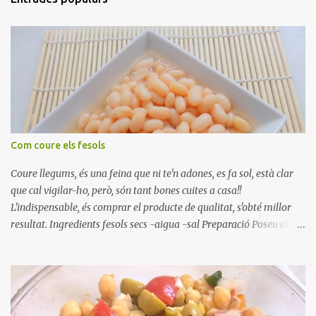
Com coure els fesols
Coure llegums, és una feina que ni te'n adones, es fa sol, està clar
que cal vigilar-ho, però, són tant bones cuites a casa!!
L'indispensable, és comprar el producte de qualitat, s'obté millor
resultat. Ingredients fesols secs -aigua -sal Preparació Poseu els
fesols a remullar en abundant aigua amb sal, durant 24 hores.
Passades les 24 hores, poseu-les en una olla amb aigua freda,
quan arrenca el bull, canvieu l'aigua bullint, per aigua freda,
repetiu dues o tres vegades, abaixeu el foc i atureu la ebullició, dues
o tres vegades afegint aigua freda, han de coure a foc baix, quasi