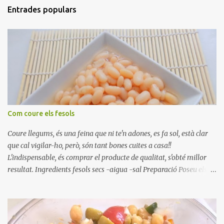
Entrades populars
Com coure els fesols
Coure llegums, és una feina que ni te'n adones, es fa sol, està clar
que cal vigilar-ho, però, són tant bones cuites a casa!!
L'indispensable, és comprar el producte de qualitat, s'obté millor
resultat. Ingredients fesols secs -aigua -sal Preparació Poseu els
fesols a remullar en abundant aigua amb sal, durant 24 hores.
Passades les 24 hores, poseu-les en una olla amb aigua freda,
quan arrenca el bull, canvieu l'aigua bullint, per aigua freda,
repetiu dues o tres vegades, abaixeu el foc i atureu la ebullició, dues