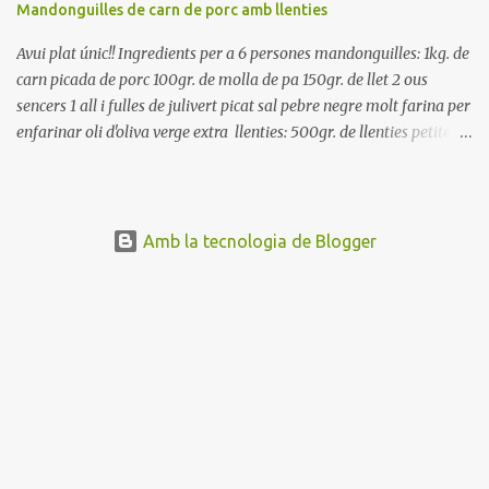
Mandonguilles de carn de porc amb llenties
Avui plat únic!! Ingredients per a 6 persones mandonguilles: 1kg. de
carn picada de porc 100gr. de molla de pa 150gr. de llet 2 ous
sencers 1 all i fulles de julivert picat sal pebre negre molt farina per
enfarinar oli d'oliva verge extra llenties: 500gr. de llenties petites
(pardina) 2 cebes grosses 3 grans d'all 1/2 porro 150cc. de vi blanc
sec brou de verdures o bé aigua Preparació A les llenties pardina,
no els fa falta estar en remull; jo mai les hi poso, la cocció pot durar
entre 40 i 50 minuts. Poseu la carn picada en un bol i barregeu-la
Amb la tecnologia de Blogger
amb la molla estovada en la llet, amb l'all i julivert picats i els ous.
Salpebreu i amasseu be, fins que la carn quedi ben lligada. Deixeu
reposar 4 o 5 hores, en un bol tapat, a la nevera. Feu les
mandonguilles, enfarineu-les... i fregiu amb abundant oli calent,
deixant-les ben daurades. Un cop fregides, poseu-les damunt de
paper de cuina, per absorbir l'excés d'oli... En...