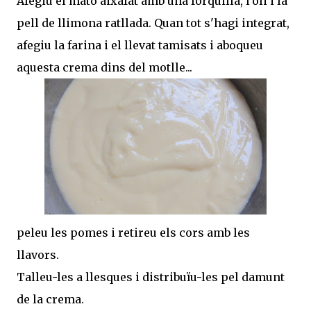
Afegiu el mató aixafat amb una forquilla, l'oli i la
pell de llimona ratllada. Quan tot s'hagi integrat,
afegiu la farina i el llevat tamisats i aboqueu
aquesta crema dins del motlle...
peleu les pomes i retireu els cors amb les
llavors.
Talleu-les a llesques i distribuïu-les pel damunt
de la crema.