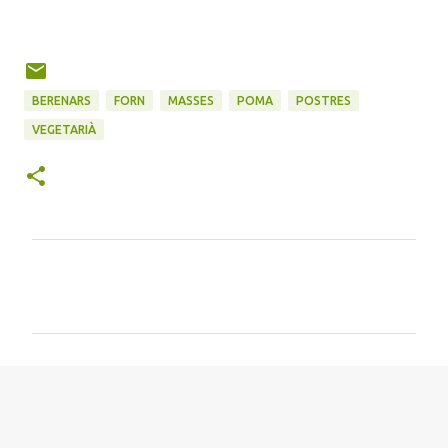
BERENARS
FORN
MASSES
POMA
POSTRES
VEGETARIÀ
C
o
m
e
n
t
a