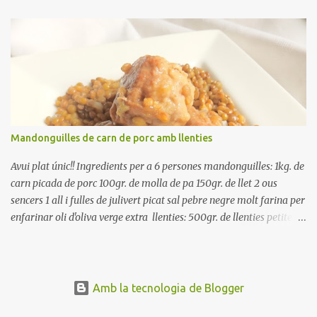
reserveu a la nevera. Renteu els pebrots i talleu-los a trossets.
Renteu les tomates i talleu-les a octaus. Talleu les olives a
rodanxes. Una hora abans de portar a la taula, poseu els cigrons,
ben escorreguts, en un bol, amb la resta d'ingredients: les tomates,
el pebrot, la ceba, (escorreguda), les olives i la tonyina esmicolada.
Amaniu amb sal i oli... bon profit!!
Mandonguilles de carn de porc amb llenties
Avui plat únic!! Ingredients per a 6 persones mandonguilles: 1kg. de
carn picada de porc 100gr. de molla de pa 150gr. de llet 2 ous
sencers 1 all i fulles de julivert picat sal pebre negre molt farina per
enfarinar oli d'oliva verge extra llenties: 500gr. de llenties petites
(pardina) 2 cebes grosses 3 grans d'all 1/2 porro 150cc. de vi blanc
sec brou de verdures o bé aigua Preparació A les llenties pardina,
no els fa falta estar en remull; jo mai les hi poso, la cocció pot durar
entre 40 i 50 minuts. Poseu la carn picada en un bol i barregeu-la
Amb la tecnologia de Blogger
amb la molla estovada en la llet, amb l'all i julivert picats i els ous.