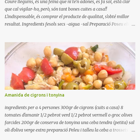
Coure llegums, és una feina que ni te'n adones, es fa sol, està clar
que cal vigilar-ho, però, són tant bones cuites a casa!!
L'indispensable, és comprar el producte de qualitat, s'obté millor
resultat. Ingredients fesols secs -aigua -sal Preparació Poseu els
fesols a remullar en abundant aigua amb sal, durant 24 hores.
Passades les 24 hores, poseu-les en una olla amb aigua freda,
quan arrenca el bull, canvieu l'aigua bullint, per aigua freda,
repetiu dues o tres vegades, abaixeu el foc i atureu la ebullició, dues
o tres vegades afegint aigua freda, han de coure a foc baix, quasi
be, sense bullir i sempre sempre, amb l'olla tapada, entre 1 hora i 1
hora i mitja. Saleu 10 minuts abans de retirar del foc. Heu de veure
vosaltres el moment en que ja estan cuites. Anotacions Deixeu
refredar en la mateixa olla. El caldo de coure els fesols, es pot
Amanida de cigrons i tonyina
utilitzar per una crema o sopa. Ingredientes judias -agua -sal
Preparación Ponga las judías a r...
ingredients per a 4 persones 300gr de cigrons (cuits a casa) 8
tomates d'amanir 1/2 pebrot verd 1/2 pebrot vermell o groc olives
farcides 200gr de conserva de tonyina una ceba tendra (petita) sal
oli d'oliva verge extra preparació Peleu i talleu la ceba a trossets i
poseu-la, en un bol, coberta d'aigua freda. Tapeu amb paper film i