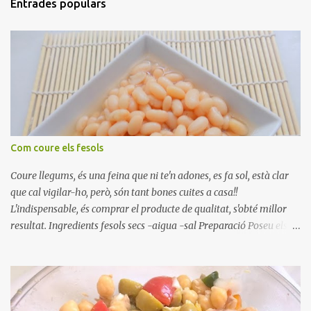
Entrades populars
Com coure els fesols
Coure llegums, és una feina que ni te'n adones, es fa sol, està clar
que cal vigilar-ho, però, són tant bones cuites a casa!!
L'indispensable, és comprar el producte de qualitat, s'obté millor
resultat. Ingredients fesols secs -aigua -sal Preparació Poseu els
fesols a remullar en abundant aigua amb sal, durant 24 hores.
Passades les 24 hores, poseu-les en una olla amb aigua freda,
quan arrenca el bull, canvieu l'aigua bullint, per aigua freda,
repetiu dues o tres vegades, abaixeu el foc i atureu la ebullició, dues
o tres vegades afegint aigua freda, han de coure a foc baix, quasi