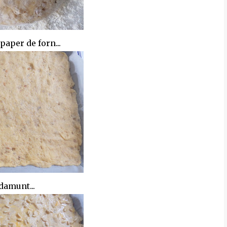
paper de forn...
damunt...