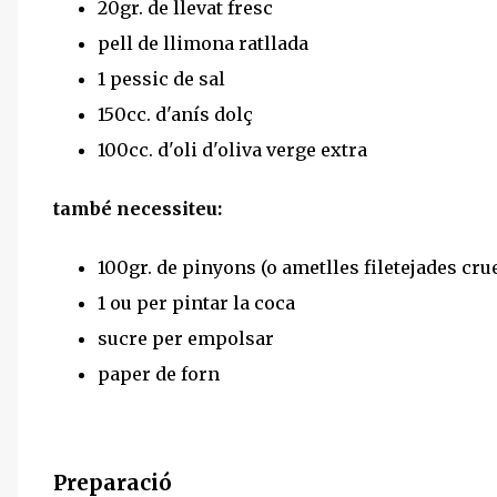
20gr. de llevat fresc
pell de llimona ratllada
1 pessic de sal
150cc. d'anís dolç
100cc. d'oli d'oliva verge extra
també necessiteu:
100gr. de pinyons (o ametlles filetejades cru
1 ou per pintar la coca
sucre per empolsar
paper de forn
Preparació