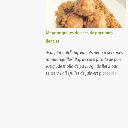
Renteu els pebrots i talleu-los a trossets.
Renteu les tomates i talleu-les a octaus.
Talleu les olives a rodanxes. Una hora abans
de portar a la taula, poseu els cigrons, ben
escorreguts, en un bol, amb la resta
Mandonguilles de carn de porc amb
d'ingredients: les tomates, el pebrot, la ceba,
llenties
(escorreguda), les olives i la tonyina
esmicolada. Amaniu amb sal i oli... bon
Avui plat únic!! Ingredients per a 6 persones
profit!!
mandonguilles: 1kg. de carn picada de porc
100gr. de molla de pa 150gr. de llet 2 ous
sencers 1 all i fulles de julivert picat sal pebre
negre molt farina per enfarinar oli d'oliva
verge extra llenties: 500gr. de llenties petites
(pardina) 2 cebes grosses 3 grans d'all 1/2
porro 150cc. de vi blanc sec brou de verdures
o bé aigua Preparació A les llenties pardina,
no els fa falta estar en remull; jo mai les hi
poso, la cocció pot durar entre 40 i 50