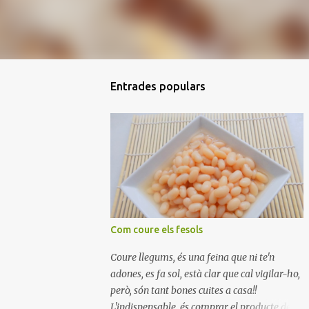
Entrades populars
Com coure els fesols
Coure llegums, és una feina que ni te'n
adones, es fa sol, està clar que cal vigilar-ho,
però, són tant bones cuites a casa!!
L'indispensable, és comprar el producte de