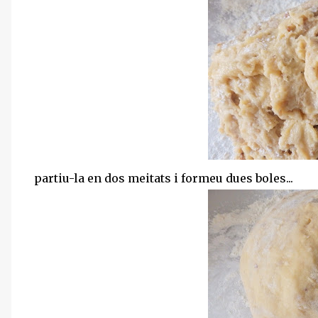
partiu-la en dos meitats i formeu dues boles...