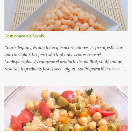
Com coure els fesols
Coure llegums, és una feina que ni te'n adones, es fa sol, està clar
que cal vigilar-ho, però, són tant bones cuites a casa!!
L'indispensable, és comprar el producte de qualitat, s'obté millor
resultat. Ingredients fesols secs -aigua -sal Preparació Poseu els
fesols a remullar en abundant aigua amb sal, durant 24 hores.
Passades les 24 hores, poseu-les en una olla amb aigua freda,
quan arrenca el bull, canvieu l'aigua bullint, per aigua freda,
repetiu dues o tres vegades, abaixeu el foc i atureu la ebullició, dues
o tres vegades afegint aigua freda, han de coure a foc baix, quasi
be, sense bullir i sempre sempre, amb l'olla tapada, entre 1 hora i 1
hora i mitja. Saleu 10 minuts abans de retirar del foc. Heu de veure
vosaltres el moment en que ja estan cuites. Anotacions Deixeu