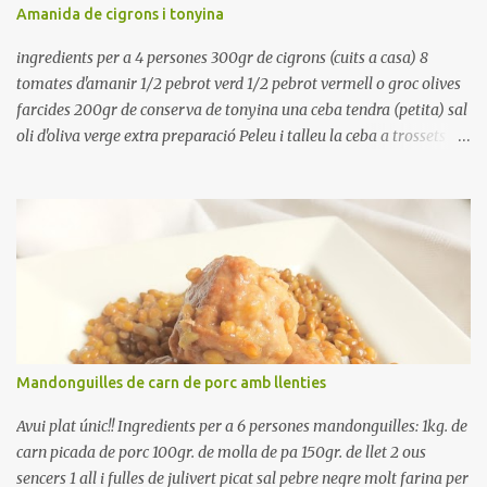
refredar en la mateixa olla. El caldo de coure els fesols, es pot
Amanida de cigrons i tonyina
utilitzar per una crema o sopa. Ingredientes judias -agua -sal
Preparación Ponga las judías a r...
ingredients per a 4 persones 300gr de cigrons (cuits a casa) 8
tomates d'amanir 1/2 pebrot verd 1/2 pebrot vermell o groc olives
farcides 200gr de conserva de tonyina una ceba tendra (petita) sal
oli d'oliva verge extra preparació Peleu i talleu la ceba a trossets i
poseu-la, en un bol, coberta d'aigua freda. Tapeu amb paper film i
reserveu a la nevera. Renteu els pebrots i talleu-los a trossets.
Renteu les tomates i talleu-les a octaus. Talleu les olives a
rodanxes. Una hora abans de portar a la taula, poseu els cigrons,
ben escorreguts, en un bol, amb la resta d'ingredients: les tomates,
el pebrot, la ceba, (escorreguda), les olives i la tonyina esmicolada.
Amaniu amb sal i oli... bon profit!!
Mandonguilles de carn de porc amb llenties
Avui plat únic!! Ingredients per a 6 persones mandonguilles: 1kg. de
carn picada de porc 100gr. de molla de pa 150gr. de llet 2 ous
sencers 1 all i fulles de julivert picat sal pebre negre molt farina per