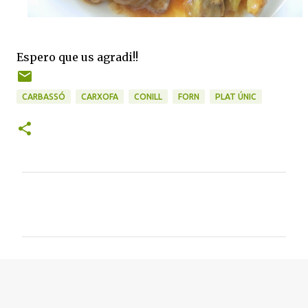
Espero que us agradi!!
CARBASSÓ
CARXOFA
CONILL
FORN
PLAT ÚNIC
C
o
m
e
n
t