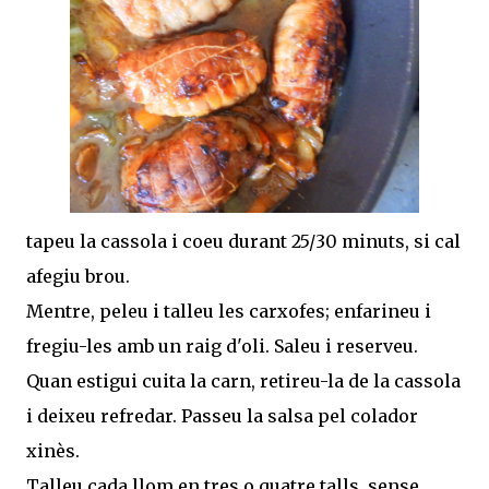
tapeu la cassola i coeu durant 25/30 minuts, si cal
afegiu brou.
Mentre, peleu i talleu les carxofes; enfarineu i
fregiu-les amb un raig d'oli. Saleu i reserveu.
Quan estigui cuita la carn, retireu-la de la cassola
i deixeu refredar. Passeu la salsa pel colador
xinès.
Talleu cada llom en tres o quatre talls, sense