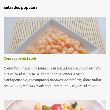
Entrades populars
Com coure els fesols
Coure llegums, és una feina que ni te'n adones, es fa sol, està clar
que cal vigilar-ho, però, són tant bones cuites a casa!!
L'indispensable, és comprar el producte de qualitat, s'obté millor
resultat. Ingredients fesols secs -aigua -sal Preparació Poseu els
fesols a remullar en abundant aigua amb sal, durant 24 hores.
Passades les 24 hores, poseu-les en una olla amb aigua freda,
quan arrenca el bull, canvieu l'aigua bullint, per aigua freda,
repetiu dues o tres vegades, abaixeu el foc i atureu la ebullició, dues