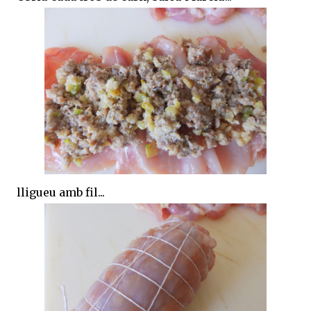
lligueu amb fil...