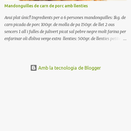
Mandonguilles de carn de porc amb llenties
Avui plat únic!! Ingredients per a 6 persones mandonguilles: 1kg. de
carn picada de porc 100gr. de molla de pa 150gr. de llet 2 ous
sencers 1 all i fulles de julivert picat sal pebre negre molt farina per
enfarinar oli d'oliva verge extra llenties: 500gr. de llenties petites
(pardina) 2 cebes grosses 3 grans d'all 1/2 porro 150cc. de vi blanc
sec brou de verdures o bé aigua Preparació A les llenties pardina,
no els fa falta estar en remull; jo mai les hi poso, la cocció pot durar
entre 40 i 50 minuts. Poseu la carn picada en un bol i barregeu-la
Amb la tecnologia de Blogger
amb la molla estovada en la llet, amb l'all i julivert picats i els ous.
Salpebreu i amasseu be, fins que la carn quedi ben lligada. Deixeu
reposar 4 o 5 hores, en un bol tapat, a la nevera. Feu les
mandonguilles, enfarineu-les... i fregiu amb abundant oli calent,
deixant-les ben daurades. Un cop fregides, poseu-les damunt de
paper de cuina, per absorbir l'excés d'oli... En...