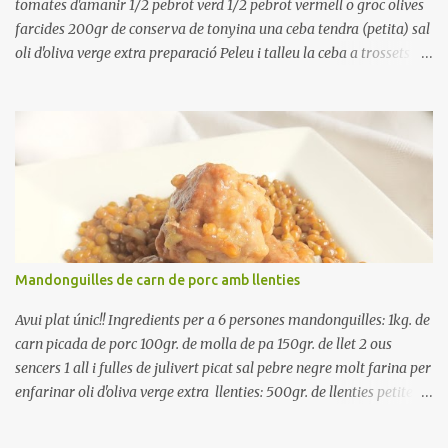
tomates d'amanir 1/2 pebrot verd 1/2 pebrot vermell o groc olives
farcides 200gr de conserva de tonyina una ceba tendra (petita) sal
oli d'oliva verge extra preparació Peleu i talleu la ceba a trossets i
poseu-la, en un bol, coberta d'aigua freda. Tapeu amb paper film i
reserveu a la nevera. Renteu els pebrots i talleu-los a trossets.
Renteu les tomates i talleu-les a octaus. Talleu les olives a
rodanxes. Una hora abans de portar a la taula, poseu els cigrons,
ben escorreguts, en un bol, amb la resta d'ingredients: les tomates,
el pebrot, la ceba, (escorreguda), les olives i la tonyina esmicolada.
Amaniu amb sal i oli... bon profit!!
Mandonguilles de carn de porc amb llenties
Avui plat únic!! Ingredients per a 6 persones mandonguilles: 1kg. de
carn picada de porc 100gr. de molla de pa 150gr. de llet 2 ous
sencers 1 all i fulles de julivert picat sal pebre negre molt farina per
enfarinar oli d'oliva verge extra llenties: 500gr. de llenties petites
(pardina) 2 cebes grosses 3 grans d'all 1/2 porro 150cc. de vi blanc
sec brou de verdures o bé aigua Preparació A les llenties pardina,