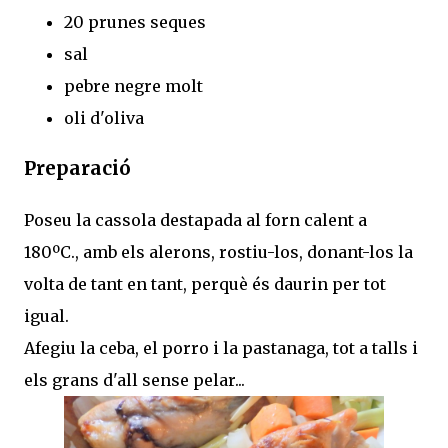
20 prunes seques
sal
pebre negre molt
oli d'oliva
Preparació
Poseu la cassola destapada al forn calent a
180ºC., amb els alerons, rostiu-los, donant-los la
volta de tant en tant, perquè és daurin per tot
igual.
Afegiu la ceba, el porro i la pastanaga, tot a talls i
els grans d'all sense pelar...