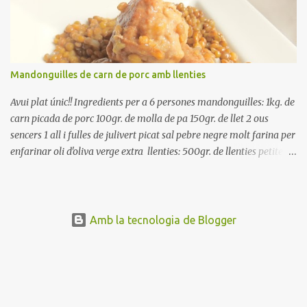
ben escorreguts, en un bol, amb la resta d'ingredients: les tomates,
el pebrot, la ceba, (escorreguda), les olives i la tonyina esmicolada.
Amaniu amb sal i oli... bon profit!!
Mandonguilles de carn de porc amb llenties
Avui plat únic!! Ingredients per a 6 persones mandonguilles: 1kg. de
carn picada de porc 100gr. de molla de pa 150gr. de llet 2 ous
sencers 1 all i fulles de julivert picat sal pebre negre molt farina per
enfarinar oli d'oliva verge extra llenties: 500gr. de llenties petites
(pardina) 2 cebes grosses 3 grans d'all 1/2 porro 150cc. de vi blanc
sec brou de verdures o bé aigua Preparació A les llenties pardina,
no els fa falta estar en remull; jo mai les hi poso, la cocció pot durar
entre 40 i 50 minuts. Poseu la carn picada en un bol i barregeu-la
Amb la tecnologia de Blogger
amb la molla estovada en la llet, amb l'all i julivert picats i els ous.
Salpebreu i amasseu be, fins que la carn quedi ben lligada. Deixeu
reposar 4 o 5 hores, en un bol tapat, a la nevera. Feu les
mandonguilles, enfarineu-les... i fregiu amb abundant oli calent,
deixant-les ben daurades. Un cop fregides, poseu-les damunt de