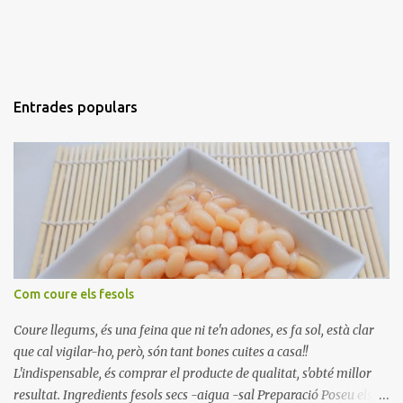
Entrades populars
Com coure els fesols
Coure llegums, és una feina que ni te'n adones, es fa sol, està clar
que cal vigilar-ho, però, són tant bones cuites a casa!!
L'indispensable, és comprar el producte de qualitat, s'obté millor
resultat. Ingredients fesols secs -aigua -sal Preparació Poseu els