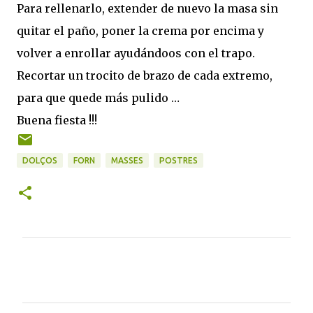
Para rellenarlo, extender de nuevo la masa sin
quitar el paño, poner la crema por encima y
volver a enrollar ayudándoos con el trapo.
Recortar un trocito de brazo de cada extremo,
para que quede más pulido …
Buena fiesta !!!
DOLÇOS
FORN
MASSES
POSTRES
C
o
m