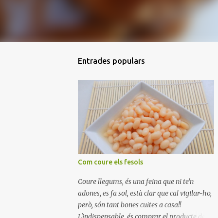
Entrades populars
Com coure els fesols
Coure llegums, és una feina que ni te'n
adones, es fa sol, està clar que cal vigilar-ho,
però, són tant bones cuites a casa!!
L'indispensable, és comprar el producte de