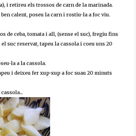
), i retireu els trossos de carn de la marinada.
ben calent, poseu la carn i rostiu-la a foc viu.
s de ceba, tomata i all, (sense el suc), fregiu fins
el suc reservat, tapeu la cassola i coeu uns 20
seu-la a la cassola.
 tapeu i deixeu fer xup-xup a foc suau 20 minuts
 cassola...