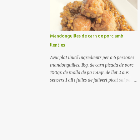
Renteu els pebrots i talleu-los a trossets.
Renteu les tomates i talleu-les a octaus.
Talleu les olives a rodanxes. Una hora abans
de portar a la taula, poseu els cigrons, ben
escorreguts, en un bol, amb la resta
Mandonguilles de carn de porc amb
d'ingredients: les tomates, el pebrot, la ceba,
llenties
(escorreguda), les olives i la tonyina
esmicolada. Amaniu amb sal i oli... bon
Avui plat únic!! Ingredients per a 6 persones
profit!!
mandonguilles: 1kg. de carn picada de porc
100gr. de molla de pa 150gr. de llet 2 ous
sencers 1 all i fulles de julivert picat sal pebre
negre molt farina per enfarinar oli d'oliva
verge extra llenties: 500gr. de llenties petites
(pardina) 2 cebes grosses 3 grans d'all 1/2
porro 150cc. de vi blanc sec brou de verdures
o bé aigua Preparació A les llenties pardina,
no els fa falta estar en remull; jo mai les hi
poso, la cocció pot durar entre 40 i 50