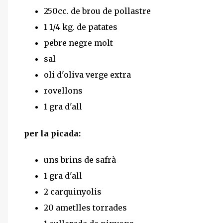
250cc. de brou de pollastre
1 1/4 kg. de patates
pebre negre molt
sal
oli d'oliva verge extra
rovellons
1 gra d'all
per la picada:
uns brins de safrà
1 gra d'all
2 carquinyolis
20 ametlles torrades