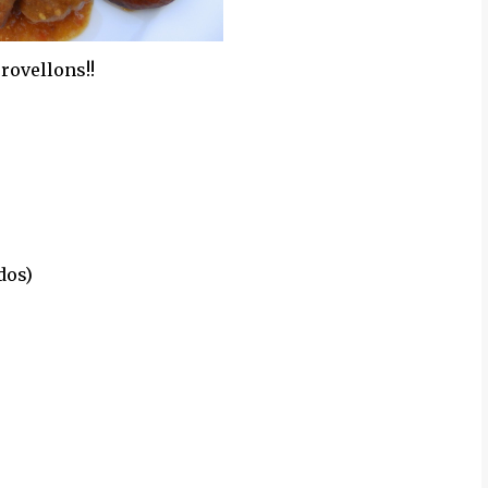
 rovellons!!
dos)