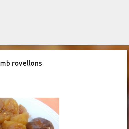
Salta al contingut principal
amb rovellons