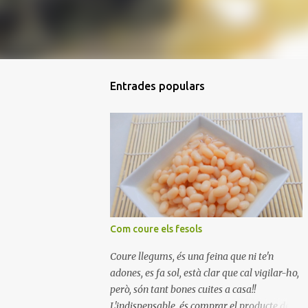
Entrades populars
Com coure els fesols
Coure llegums, és una feina que ni te'n
adones, es fa sol, està clar que cal vigilar-ho,
però, són tant bones cuites a casa!!
L'indispensable, és comprar el producte de