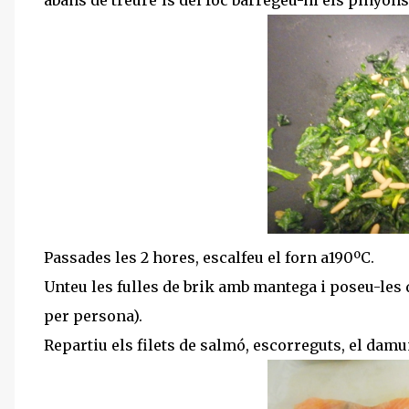
abans de treure'ls del foc barregeu-hi els pinyons..
Passades les 2 hores, escalfeu el forn a190ºC.
Unteu les fulles de brik amb mantega i poseu-les d
per persona).
Repartiu els filets de salmó, escorreguts, el damunt