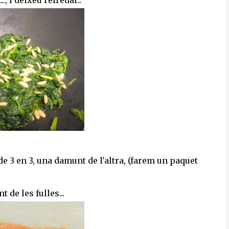
., i deixeu refredar..
e 3 en 3, una damunt de l'altra, (farem un paquet
 de les fulles...