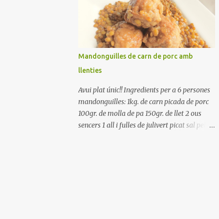
Renteu els pebrots i talleu-los a trossets.
Renteu les tomates i talleu-les a octaus.
Talleu les olives a rodanxes. Una hora abans
de portar a la taula, poseu els cigrons, ben
escorreguts, en un bol, amb la resta
Mandonguilles de carn de porc amb
d'ingredients: les tomates, el pebrot, la ceba,
llenties
(escorreguda), les olives i la tonyina
esmicolada. Amaniu amb sal i oli... bon
Avui plat únic!! Ingredients per a 6 persones
profit!!
mandonguilles: 1kg. de carn picada de porc
100gr. de molla de pa 150gr. de llet 2 ous
sencers 1 all i fulles de julivert picat sal pebre
negre molt farina per enfarinar oli d'oliva
verge extra llenties: 500gr. de llenties petites
(pardina) 2 cebes grosses 3 grans d'all 1/2
porro 150cc. de vi blanc sec brou de verdures
o bé aigua Preparació A les llenties pardina,
no els fa falta estar en remull; jo mai les hi
poso, la cocció pot durar entre 40 i 50