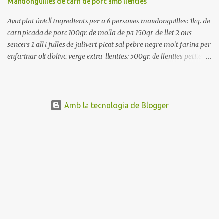
Mandonguilles de carn de porc amb llenties
Avui plat únic!! Ingredients per a 6 persones mandonguilles: 1kg. de
carn picada de porc 100gr. de molla de pa 150gr. de llet 2 ous
sencers 1 all i fulles de julivert picat sal pebre negre molt farina per
enfarinar oli d'oliva verge extra llenties: 500gr. de llenties petites
(pardina) 2 cebes grosses 3 grans d'all 1/2 porro 150cc. de vi blanc
sec brou de verdures o bé aigua Preparació A les llenties pardina,
no els fa falta estar en remull; jo mai les hi poso, la cocció pot durar
entre 40 i 50 minuts. Poseu la carn picada en un bol i barregeu-la
Amb la tecnologia de Blogger
amb la molla estovada en la llet, amb l'all i julivert picats i els ous.
Salpebreu i amasseu be, fins que la carn quedi ben lligada. Deixeu
reposar 4 o 5 hores, en un bol tapat, a la nevera. Feu les
mandonguilles, enfarineu-les... i fregiu amb abundant oli calent,
deixant-les ben daurades. Un cop fregides, poseu-les damunt de
paper de cuina, per absorbir l'excés d'oli... En...