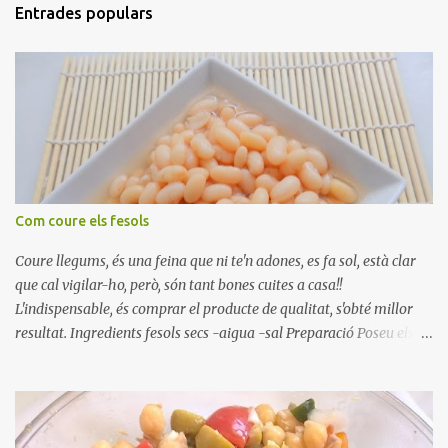
Entrades populars
Com coure els fesols
Coure llegums, és una feina que ni te'n adones, es fa sol, està clar
que cal vigilar-ho, però, són tant bones cuites a casa!!
L'indispensable, és comprar el producte de qualitat, s'obté millor
resultat. Ingredients fesols secs -aigua -sal Preparació Poseu els
fesols a remullar en abundant aigua amb sal, durant 24 hores.
Passades les 24 hores, poseu-les en una olla amb aigua freda,
quan arrenca el bull, canvieu l'aigua bullint, per aigua freda,
repetiu dues o tres vegades, abaixeu el foc i atureu la ebullició, dues