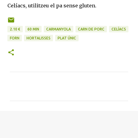
Celíacs, utilitzeu el pa sense gluten.
2.10 €
60 MIN
CARMANYOLA
CARN DE PORC
CELÍACS
FORN
HORTALISSES
PLAT ÚNIC
C
o
m
e
n
t
a