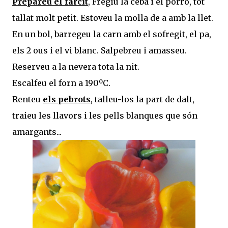
Prepareu el farcit
, Fregiu la ceba i el porro, tot
tallat molt petit. Estoveu la molla de a amb la llet.
En un bol, barregeu la carn amb el sofregit, el pa,
els 2 ous i el vi blanc. Salpebreu i amasseu.
Reserveu a la nevera tota la nit.
Escalfeu el forn a 190ºC.
Renteu
els pebrots
, talleu-los la part de dalt,
traieu les llavors i les pells blanques que són
amargants...