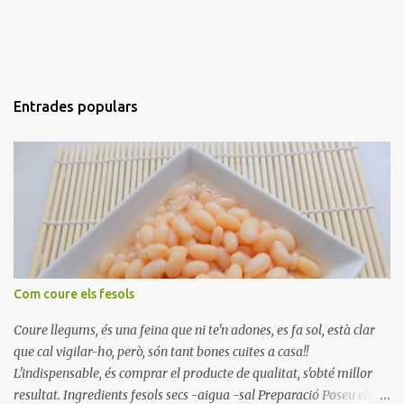
Entrades populars
Com coure els fesols
Coure llegums, és una feina que ni te'n adones, es fa sol, està clar
que cal vigilar-ho, però, són tant bones cuites a casa!!
L'indispensable, és comprar el producte de qualitat, s'obté millor
resultat. Ingredients fesols secs -aigua -sal Preparació Poseu els