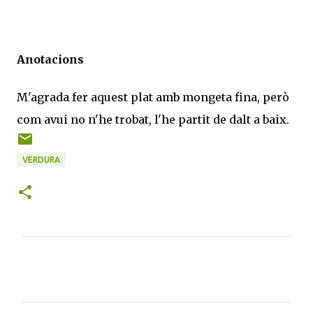
Anotacions
M'agrada fer aquest plat amb mongeta fina, però
com avui no n'he trobat, l'he partit de dalt a baix.
VERDURA
C
o
m