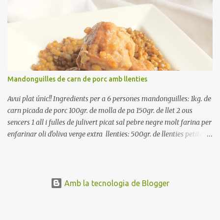
Renteu les tomates i talleu-les a octaus. Talleu les olives a
rodanxes. Una hora abans de portar a la taula, poseu els cigrons,
ben escorreguts, en un bol, amb la resta d'ingredients: les tomates,
el pebrot, la ceba, (escorreguda), les olives i la tonyina esmicolada.
Amaniu amb sal i oli... bon profit!!
Mandonguilles de carn de porc amb llenties
Avui plat únic!! Ingredients per a 6 persones mandonguilles: 1kg. de
carn picada de porc 100gr. de molla de pa 150gr. de llet 2 ous
sencers 1 all i fulles de julivert picat sal pebre negre molt farina per
enfarinar oli d'oliva verge extra llenties: 500gr. de llenties petites
(pardina) 2 cebes grosses 3 grans d'all 1/2 porro 150cc. de vi blanc
sec brou de verdures o bé aigua Preparació A les llenties pardina,
no els fa falta estar en remull; jo mai les hi poso, la cocció pot durar
entre 40 i 50 minuts. Poseu la carn picada en un bol i barregeu-la
Amb la tecnologia de Blogger
amb la molla estovada en la llet, amb l'all i julivert picats i els ous.
Salpebreu i amasseu be, fins que la carn quedi ben lligada. Deixeu
reposar 4 o 5 hores, en un bol tapat, a la nevera. Feu les