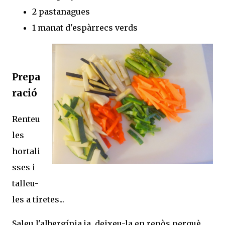
2 pastanagues
1 manat d'espàrrecs verds
Prepa
ració
Renteu
les
hortali
sses i
talleu-
les a tiretes...
Saleu l'albergínia ja, deixeu-la en repòs perquè