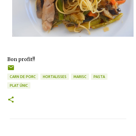
Bon profit!!
CARN DE PORC
HORTALISSES
MARISC
PASTA
PLAT ÚNIC
C