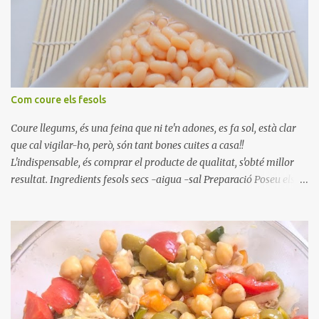
Com coure els fesols
Coure llegums, és una feina que ni te'n adones, es fa sol, està clar
que cal vigilar-ho, però, són tant bones cuites a casa!!
L'indispensable, és comprar el producte de qualitat, s'obté millor
resultat. Ingredients fesols secs -aigua -sal Preparació Poseu els
fesols a remullar en abundant aigua amb sal, durant 24 hores.
Passades les 24 hores, poseu-les en una olla amb aigua freda,
quan arrenca el bull, canvieu l'aigua bullint, per aigua freda,
repetiu dues o tres vegades, abaixeu el foc i atureu la ebullició, dues
o tres vegades afegint aigua freda, han de coure a foc baix, quasi
be, sense bullir i sempre sempre, amb l'olla tapada, entre 1 hora i 1
hora i mitja. Saleu 10 minuts abans de retirar del foc. Heu de veure
vosaltres el moment en que ja estan cuites. Anotacions Deixeu