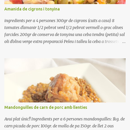
refredar en la mateixa olla. El caldo de coure els fesols, es pot
Amanida de cigrons i tonyina
utilitzar per una crema o sopa. Ingredientes judias -agua -sal
Preparación Ponga las judías a r...
ingredients per a 4 persones 300gr de cigrons (cuits a casa) 8
tomates d'amanir 1/2 pebrot verd 1/2 pebrot vermell o groc olives
farcides 200gr de conserva de tonyina una ceba tendra (petita) sal
oli d'oliva verge extra preparació Peleu i talleu la ceba a trossets i
poseu-la, en un bol, coberta d'aigua freda. Tapeu amb paper film i
reserveu a la nevera. Renteu els pebrots i talleu-los a trossets.
Renteu les tomates i talleu-les a octaus. Talleu les olives a
rodanxes. Una hora abans de portar a la taula, poseu els cigrons,
ben escorreguts, en un bol, amb la resta d'ingredients: les tomates,
el pebrot, la ceba, (escorreguda), les olives i la tonyina esmicolada.
Amaniu amb sal i oli... bon profit!!
Mandonguilles de carn de porc amb llenties
Avui plat únic!! Ingredients per a 6 persones mandonguilles: 1kg. de
carn picada de porc 100gr. de molla de pa 150gr. de llet 2 ous