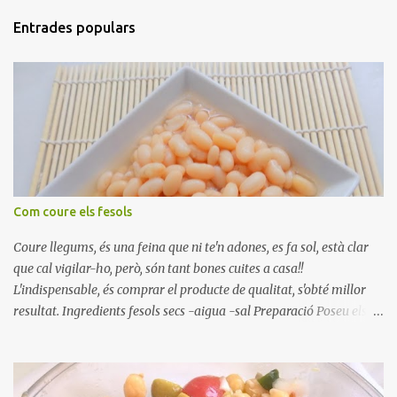
Entrades populars
Com coure els fesols
Coure llegums, és una feina que ni te'n adones, es fa sol, està clar
que cal vigilar-ho, però, són tant bones cuites a casa!!
L'indispensable, és comprar el producte de qualitat, s'obté millor
resultat. Ingredients fesols secs -aigua -sal Preparació Poseu els
fesols a remullar en abundant aigua amb sal, durant 24 hores.
Passades les 24 hores, poseu-les en una olla amb aigua freda,
quan arrenca el bull, canvieu l'aigua bullint, per aigua freda,
repetiu dues o tres vegades, abaixeu el foc i atureu la ebullició, dues