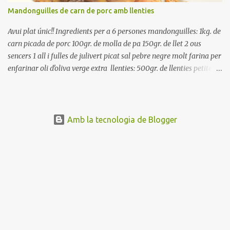
Mandonguilles de carn de porc amb llenties
Avui plat únic!! Ingredients per a 6 persones mandonguilles: 1kg. de
carn picada de porc 100gr. de molla de pa 150gr. de llet 2 ous
sencers 1 all i fulles de julivert picat sal pebre negre molt farina per
enfarinar oli d'oliva verge extra llenties: 500gr. de llenties petites
(pardina) 2 cebes grosses 3 grans d'all 1/2 porro 150cc. de vi blanc
sec brou de verdures o bé aigua Preparació A les llenties pardina,
no els fa falta estar en remull; jo mai les hi poso, la cocció pot durar
entre 40 i 50 minuts. Poseu la carn picada en un bol i barregeu-la
Amb la tecnologia de Blogger
amb la molla estovada en la llet, amb l'all i julivert picats i els ous.
Salpebreu i amasseu be, fins que la carn quedi ben lligada. Deixeu
reposar 4 o 5 hores, en un bol tapat, a la nevera. Feu les
mandonguilles, enfarineu-les... i fregiu amb abundant oli calent,
deixant-les ben daurades. Un cop fregides, poseu-les damunt de
paper de cuina, per absorbir l'excés d'oli... En...