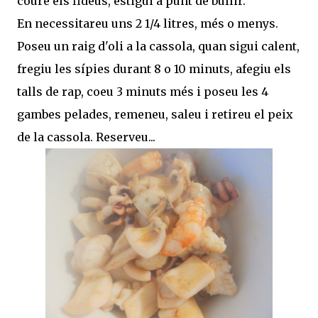
coure els fideus, estigui a punt de bullir.
En necessitareu uns 2 1/4 litres, més o menys.
Poseu un raig d'oli a la cassola, quan sigui calent,
fregiu les sípies durant 8 o 10 minuts, afegiu els
talls de rap, coeu 3 minuts més i poseu les 4
gambes pelades, remeneu, saleu i retireu el peix
de la cassola. Reserveu...