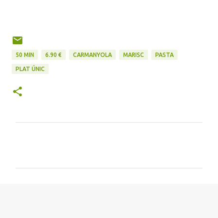
50 MIN
6.90 €
CARMANYOLA
MARISC
PASTA
PLAT ÚNIC
C
o
m
e
n
t